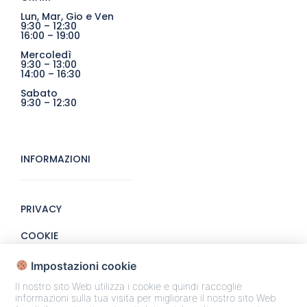
Lun, Mar, Gio e Ven
9:30 – 12:30
16:00 – 19:00
Mercoledì
9:30 – 13:00
14:00 – 16:30
Sabato
9:30 – 12:30
INFORMAZIONI
PRIVACY
COOKIE
CONTATTI
Impostazioni cookie
Il nostro sito Web utilizza i cookie e quindi raccoglie
L'AGENZIA
informazioni sulla tua visita per migliorare il nostro sito Web