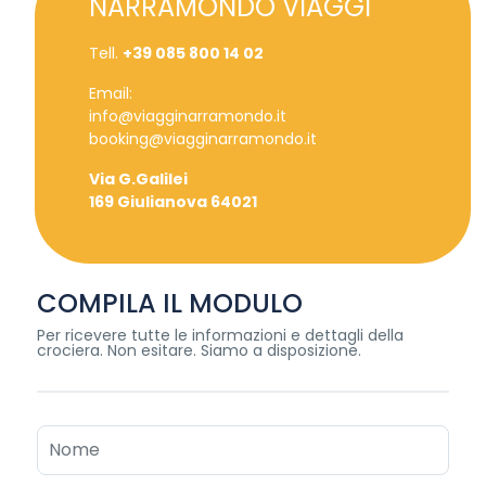
NARRAMONDO VIAGGI
Tell.
+39 085 800 14 02
Email:
info@viagginarramondo.it
booking@viagginarramondo.it
Via G.Galilei
169 Giulianova 64021
COMPILA IL MODULO
Per ricevere tutte le informazioni e dettagli della
crociera. Non esitare. Siamo a disposizione.