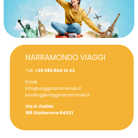
NARRAMONDO VIAGGI
Tell.
+39 085 800 14 02
Email:
info@viagginarramondo.it
booking@viagginarramondo.it
Via G.Galilei
169 Giulianova 64021